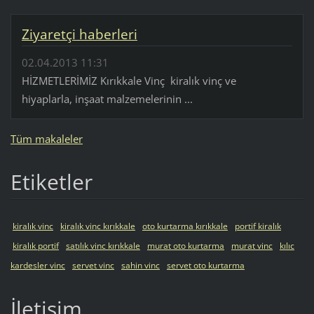
Ziyaretçi haberleri
02.04.2013 11:31
HİZMETLERİMİZ Kırıkkale Vinç kiralık vinç ve
hiyaplarla, inşaat malzemelerinin ...
Tüm makaleler
Etiketler
kiralık vinc
kiralık vinc kırıkkale
oto kurtarma kırıkkale
portif kiralık
kiralık portif
satılık vinc kırıkkale
murat oto kurtarma
murat vinc
kılıc
kardesler vinc
servet vinc
sahin vinc
servet oto kurtarma
İletişim