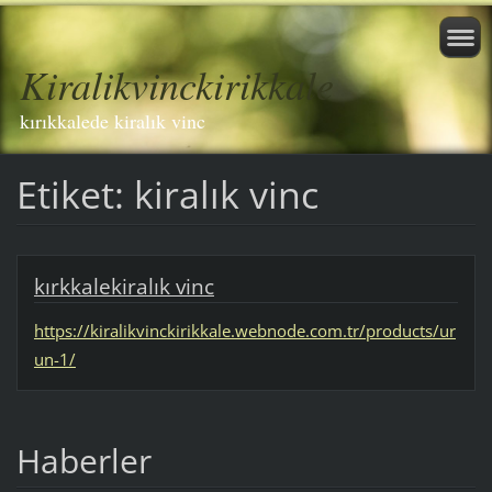
Kiralikvinckirikkale
kırıkkalede kiralık vinc
Etiket: kiralık vinc
kırkkalekiralık vinc
https://kiralikvinckirikkale.webnode.com.tr/products/ur
un-1/
Haberler