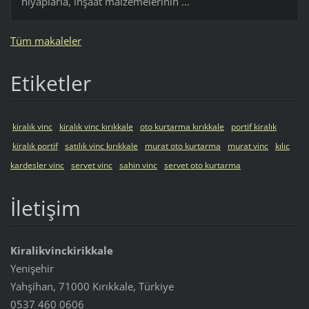
hiyaplarla, inşaat malzemelerinin ...
Tüm makaleler
Etiketler
kiralık vinc
kiralık vinc kırıkkale
oto kurtarma kırıkkale
portif kiralık
kiralık portif
satılık vinc kırıkkale
murat oto kurtarma
murat vinc
kılıc
kardesler vinc
servet vinc
sahin vinc
servet oto kurtarma
İletişim
Kiralikvinckirikkale
Yenişehir
Yahşihan, 71000 Kırıkkale, Türkiye
0537 460 0606